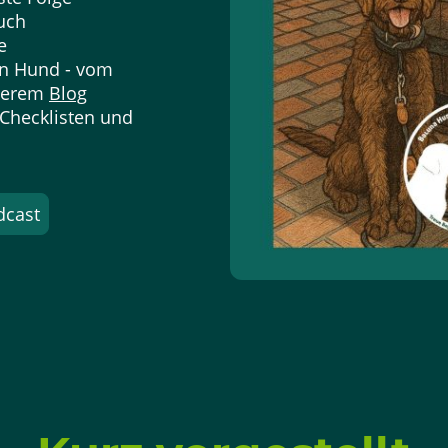
uch
e
n Hund - vom
nserem
Blog
, Checklisten und
dcast