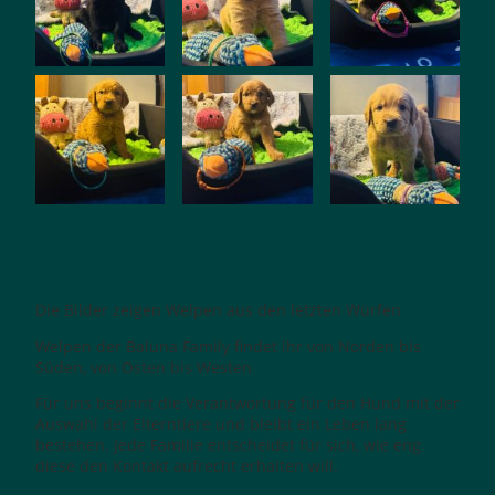
Die Bilder zeigen Welpen aus den letzten Würfen
Welpen der Baluna Family findet ihr von Norden bis
Süden, von Osten bis Westen
Für uns beginnt die Verantwortung für den Hund mit der
Auswahl der Elterntiere und bleibt ein Leben lang
bestehen. Jede Familie entscheidet für sich, wie eng
diese den Kontakt aufrecht erhalten will.