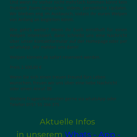
Und wenn ihr vorher nicht mehrfach kommen könnt kein
Problem Zoom-Gespräche, Videos, persönliche Updates.
Wir bleiben eng im Austausch, sodass ihr euren Welpen
von Anfang an begleiten könnt.
Wie geht’s weiter? Wenn ihr Euch ernsthaft für einen
Welpen interessiert, dann schreibt uns eine Nachricht
über unser Kontaktformular auf der Homepage oder per
whatsApp. Wir melden uns dann!
Welpen können ab sofort reserviert werden.
Preis 2.500,00 €
Wenn Sie sich einen treuen Freund fürs Leben
wünschen, freuen wir uns über eine liebe Nachricht
oder einen Anruf. 💌
Weitere Fragen/Antworten gerne via whatsApp oder
Telefon 0151 55 266 375
Aktuelle Infos
in unserem
Whats - App -