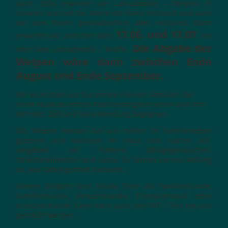
Auch 2026 erwarten wir Labradoodle – Welpen in
schwarz und red fox. Wenn die Natur mitspielt und auch
bei den Eltern gesundheitlich alles mitspielt, dann
17.06. und 17.07
erwarten wir zwischen dem
. ein
Die Abgabe der
oder zwei Labradoodle – Würfe.
Welpen wäre dann zwischen Ende
August und Ende September.
Wir wünschen uns für unsere Kleinen, Familien, die
ihren Hund als echtes Familienmitglied sehen und ihm
mit Herz, Zeit und Verantwortung begegnen.
Die Welpen werden bei uns mitten im Familienleben
geboren und wachsen im Haus und Garten auf
umgeben von Kindern, Alltagsgeräuschen,
Streicheleinheiten und Liebe. So lernen sie von Anfang
an, was Geborgenheit bedeutet.
Unsere Welpen sind ideale Tiere als Familienhunde,
Familienhund+, Besuchshunde, Therapiehunde oder
Assistenzhunde. Gern kann auch der PAT - Test bei uns
gemacht werden.