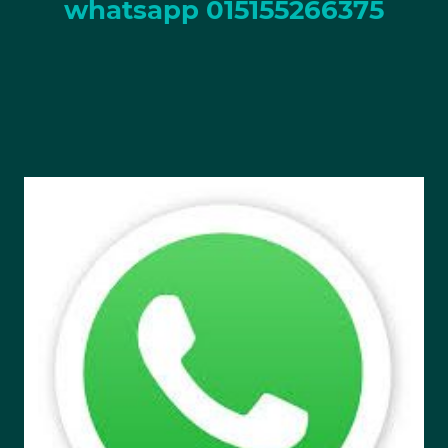
whatsapp 015155266375