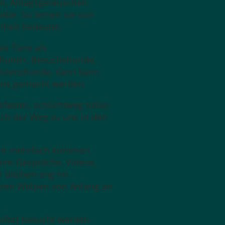
, Alltagsgeräuschen,
iebe. So lernen sie von
heit bedeutet.
e Tiere als
nhund+, Besuchshunde,
istenzhunde. Gern kann
 uns gemacht werden.
festes, schlichtweg tolles
ich der Weg zu uns in den
cht mehrfach kommen
oom-Gespräche, Videos,
r bleiben eng im
uren Welpen von Anfang an
ofort besucht werden.