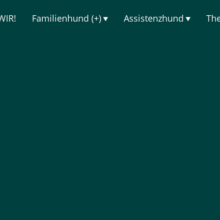
WIR!
Familienhund (+)
Assistenzhund
Th