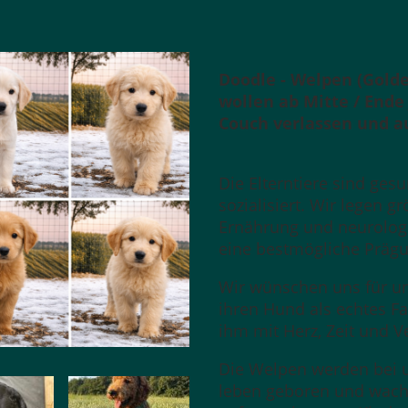
Doodle - Welpen (Gold
wollen ab Mitte / Ende
Couch verlassen und au
Die Elterntiere sind ges
sozialisiert. Wir legen g
Ernährung und neurolog
eine bestmögliche Prägu
Wir wünschen uns für uns
ihren Hund als echtes F
ihm mit Herz, Zeit und 
Die Welpen werden bei u
leben geboren und wach