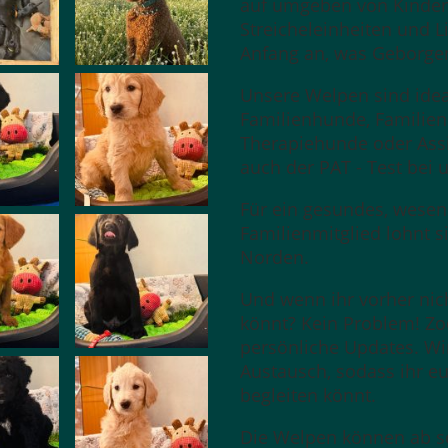
auf umgeben von Kindern
Streicheleinheiten und L
Anfang an, was Geborgen
Unsere Welpen sind ideal
Familienhunde, Familie
Therapiehunde oder Ass
auch der PAT - Test bei
Für ein gesundes, wesens
Familienmitglied lohnt s
Norden.
Und wenn ihr vorher ni
könnt? Kein Problem! Z
persönliche Updates. Wi
Austausch, sodass ihr e
begleiten könnt.
Die Welpen können ab s