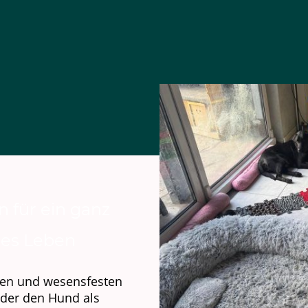
 für ein ganz
es Leben
den und wesensfesten
der den Hund als