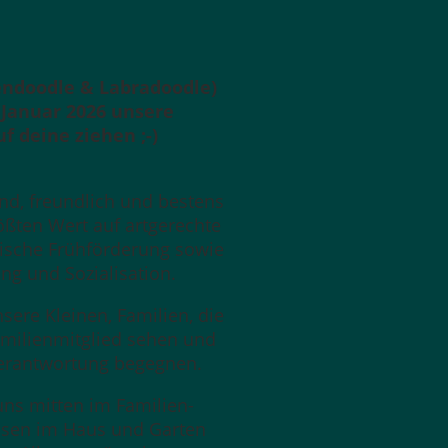
endoodle & Labradoodle)
 Januar 2026 unsere
f deine ziehen ;-)
und, freundlich und bestens
rößten Wert auf artgerechte
ische Frühförderung sowie
ng und Sozialisation.
ere Kleinen, Familien, die
amilienmitglied sehen und
Verantwortung begegnen.
ns mitten im Familien-
sen im Haus und Garten