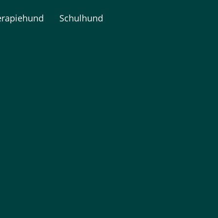
erapiehund
Schulhund