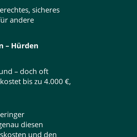
erechtes, sicheres
 für andere
n – Hürden
und – doch oft
ostet bis zu 4.000 €,
geringer
 genau diesen
gskosten und den