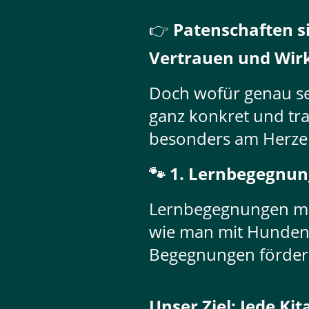
👉
Patenschaften s
Vertrauen und Wir
Doch wofür genau set
ganz konkret und tra
besonders am Herzen
🐾 1. Lernbegegnun
Lernbegegnungen mit
wie man mit Hunden 
Begegnungen fördern
Unser Ziel: Jede Ki