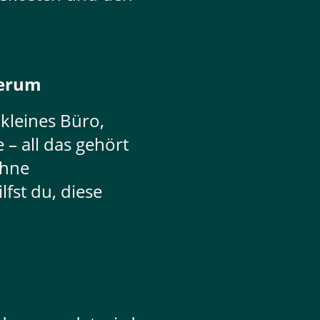
herum
 kleines Büro,
 – all das gehört
Ohne
lfst du, diese