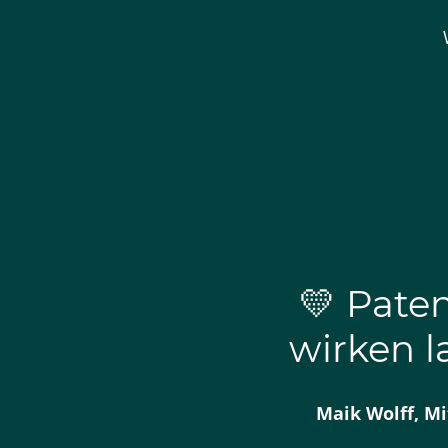
💛 Pate
wirken la
Maik Wolff, M