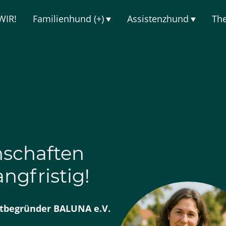
WIR!
Familienhund (+)
Assistenzhund
Th
nschaften
ngfristig!
itbegründer BALUNA e.V.