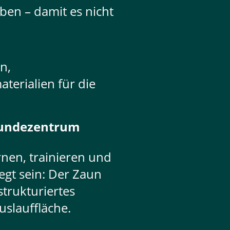
iben – damit es nicht
n,
erialien für die
 Hundezentrum
rnen, trainieren und
egt sein: Der Zaun
trukturiertes
uslauffläche.