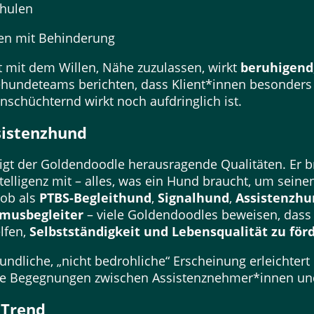
chulen
hen mit Behinderung
t mit dem Willen, Nähe zuzulassen, wirkt
beruhigend
iehundeteams berichten, dass Klient*innen besonder
inschüchternd wirkt noch aufdringlich ist.
sistenzhund
igt der Goldendoodle herausragende Qualitäten. Er b
ntelligenz mit – alles, was ein Hund braucht, um sein
 ob als
PTBS-Begleithund
,
Signalhund
,
Assistenzhu
smusbegleiter
– viele Goldendoodles beweisen, dass s
elfen,
Selbstständigkeit und Lebensqualität zu för
reundliche, „nicht bedrohliche“ Erscheinung erleichter
ive Begegnungen zwischen Assistenznehmer*innen u
 Trend