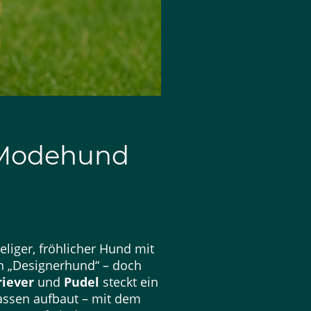
n Modehund
eliger, fröhlicher Hund mit
n „Designerhund“ – doch
riever
und
Pudel
steckt ein
Rassen aufbaut – mit dem