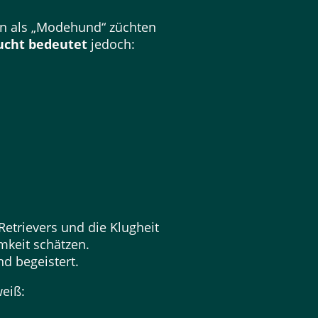
hn als „Modehund“ züchten
ucht bedeutet
jedoch:
Retrievers und die Klugheit
mkeit schätzen.
d begeistert.
weiß: