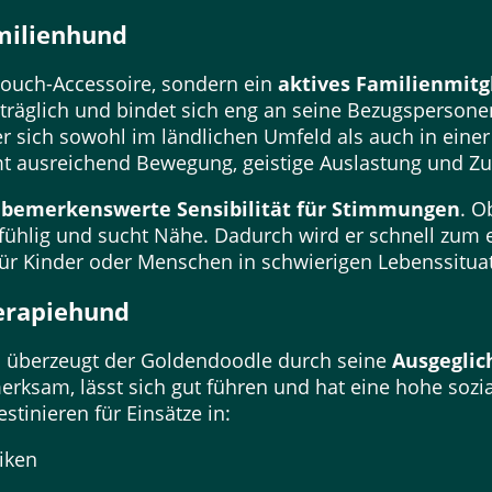
milienhund
Couch-Accessoire, sondern ein
aktives Familienmitg
 verträglich und bindet sich eng an seine Bezugsperson
r sich sowohl im ländlichen Umfeld als auch in ein
mt ausreichend Bewegung, geistige Auslastung und 
e
bemerkenswerte Sensibilität für Stimmungen
. O
infühlig und sucht Nähe. Dadurch wird er schnell zu
ür Kinder oder Menschen in schwierigen Lebenssitua
erapiehund
h überzeugt der Goldendoodle durch seine
Ausgeglic
fmerksam, lässt sich gut führen und hat eine hohe sozi
stinieren für Einsätze in:
iken