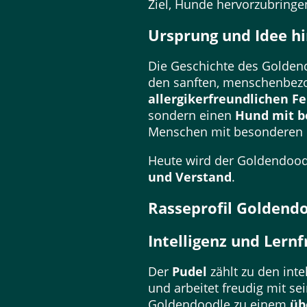
Ziel, Hunde hervorzubringe
Ursprung und Idee h
Die Geschichte des Goldend
den sanften, menschenbe
allergikerfreundlichen Fe
sondern einen
Hund mit b
Menschen mit besonderen 
Heute wird der Goldendoodl
und Verstand
.
Rasseprofil Goldendo
Intelligenz und Lern
Der
Pudel
zählt zu den inte
und arbeitet freudig mit 
Goldendoodle zu einem
üb