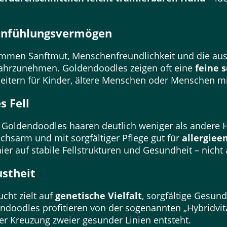
Einfühlungsvermögen
mmen Sanftmut, Menschenfreundlichkeit und die ausg
hrzunehmen. Goldendoodles zeigen oft eine
feine s
itern für Kinder, ältere Menschen oder Menschen mi
s Fell
) Goldendoodles haaren deutlich weniger als andere Hu
ruchsarm und mit sorgfältiger Pflege gut für
allergiee
hier auf stabile Fellstrukturen und Gesundheit – nich
stheit
cht zielt auf
genetische Vielfalt
, sorgfältige Gesun
doodles profitieren von der sogenannten „Hybridvital
er Kreuzung zweier gesunder Linien entsteht.