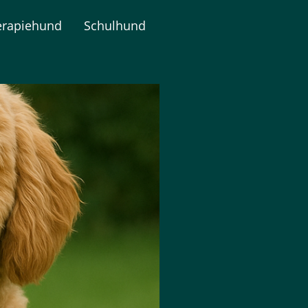
erapiehund
Schulhund