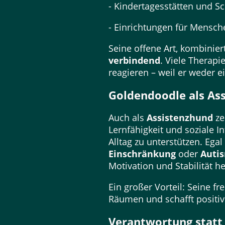
- Kindertagesstätten und S
- Einrichtungen für Mensc
Seine offene Art, kombinier
verbindend
. Viele Therap
reagieren – weil er weder e
Goldendoodle als As
Auch als
Assistenzhund
ze
Lernfähigkeit und soziale I
Alltag zu unterstützen. Egal
Einschränkung
oder
Auti
Motivation und Stabilität h
Ein großer Vorteil: Seine f
Räumen und schafft posit
Verantwortung statt