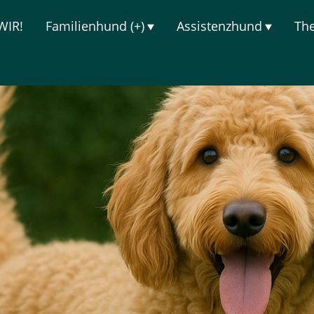
WIR!
Familienhund (+)
Assistenzhund
Th