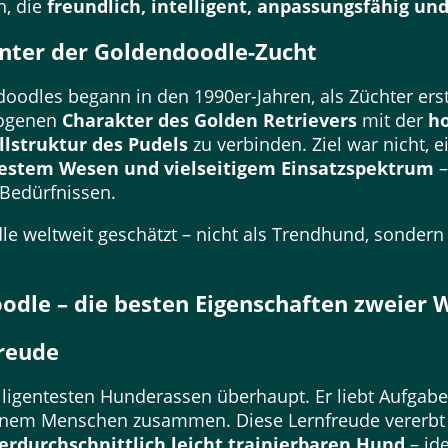
n, die
freundlich, intelligent, anpassungsfähig un
inter der Goldendoodle-Zucht
oodles begann in den 1990er-Jahren, als Züchter erst
zogenen
Charakter des Golden Retrievers
mit der
ho
llstruktur des Pudels
zu verbinden. Ziel war nicht, 
estem Wesen und vielseitigem Einsatzspektrum
–
Bedürfnissen.
e weltweit geschätzt – nicht als Trendhund, sondern
odle – die besten Eigenschaften zweier 
freude
lligentesten Hunderassen überhaupt. Er liebt Aufgabe
seinem Menschen zusammen. Diese Lernfreude vererbt
erdurchschnittlich leicht trainierbaren Hund
– ide