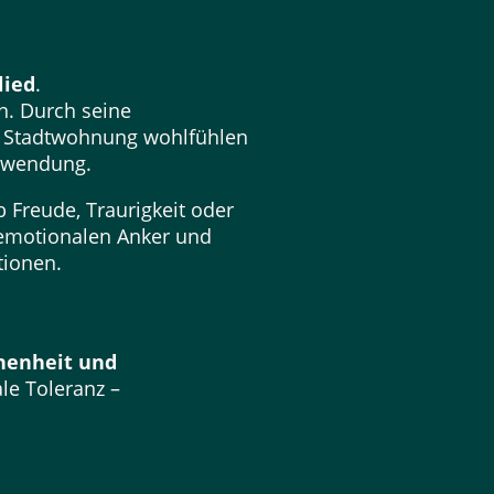
lied
.
en. Durch seine
er Stadtwohnung wohlfühlen
Zuwendung.
b Freude, Traurigkeit oder
m emotionalen Anker und
tionen.
henheit und
ale Toleranz –